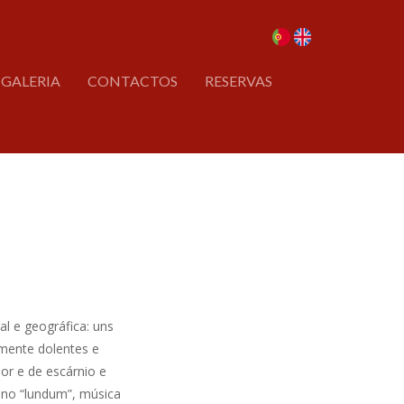
GALERIA
CONTACTOS
RESERVAS
al e geográfica: uns
mente dolentes e
or e de escárnio e
 no “lundum”, música