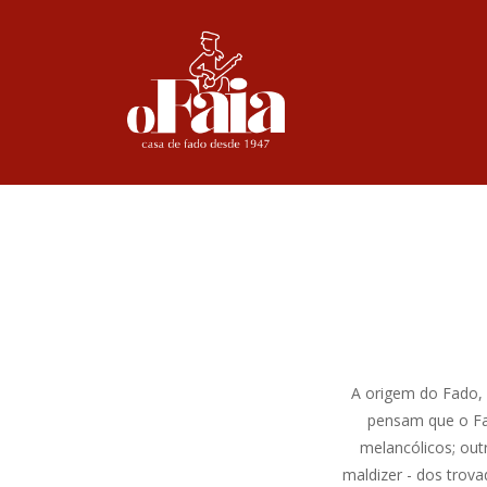
A origem do Fado, u
pensam que o Fa
melancólicos; out
maldizer - dos trov