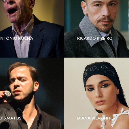
ANTÓNIO ROCHA
RICARDO RIBEIRO
UÍS MATOS
DIANA VILARINHO