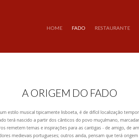
HOME
FADO
RESTAURANTE
A ORIGEM DO FADO
m estilo musical tipicamente lisboeta, é de difícil localização tempor
do terá nascido a partir dos cânticos do povo muçulmano, marcada
ros remetem temas e inspirações para as cantigas - de amigo, de am
adores medievais portugueses; outros ainda, pensam que terá origem